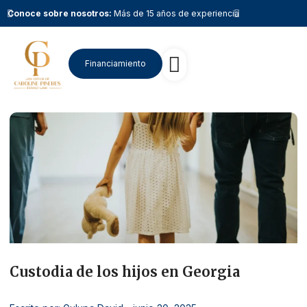
Conoce sobre nosotros:
Más de 15 años de experiencia
Conoce sobr
Financiamiento
Nuestro equipo
Trabaja con nosotros
Custodia de los hijos en Georgia