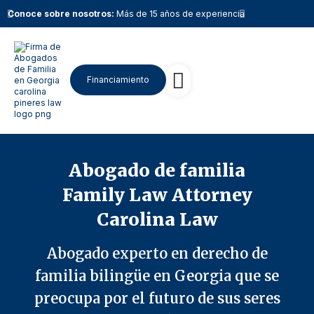
Conoce sobre nosotros:
Más de 15 años de experiencia
Conoce sobr
Financiamiento
Nuestro equipo
Trabaja con nosotros
Abogado de familia
Family Law Attorney
Carolina Law
Abogado experto en derecho de
familia bilingüe en Georgia que se
preocupa por el futuro de sus seres