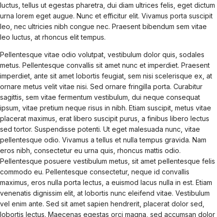
luctus, tellus ut egestas pharetra, dui diam ultrices felis, eget dictum
urna lorem eget augue. Nunc et efficitur elit. Vivamus porta suscipit
leo, nec ultricies nibh congue nec. Praesent bibendum sem vitae
leo luctus, at rhoncus elit tempus.
Pellentesque vitae odio volutpat, vestibulum dolor quis, sodales
metus. Pellentesque convallis sit amet nunc et imperdiet. Praesent
imperdiet, ante sit amet lobortis feugiat, sem nisi scelerisque ex, at
ornare metus velit vitae nisi. Sed ornare fringilla porta. Curabitur
sagittis, sem vitae fermentum vestibulum, dui neque consequat
ipsum, vitae pretium neque risus in nibh. Etiam suscipit, metus vitae
placerat maximus, erat libero suscipit purus, a finibus libero lectus
sed tortor. Suspendisse potenti. Ut eget malesuada nunc, vitae
pellentesque odio. Vivamus a tellus et nulla tempus gravida. Nam
eros nibh, consectetur eu urna quis, rhoncus mattis odio.
Pellentesque posuere vestibulum metus, sit amet pellentesque felis
commodo eu. Pellentesque consectetur, neque id convallis
maximus, eros nulla porta lectus, a euismod lacus nulla in est. Etiam
venenatis dignissim elit, at lobortis nunc eleifend vitae. Vestibulum
vel enim ante. Sed sit amet sapien hendrerit, placerat dolor sed,
lobortis lectus. Maecenas egestas orci magna, sed accumsan dolor