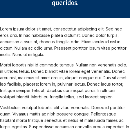
queridos.
Lorem ipsum dolor sit amet, consectetur adipiscing elit. Sed nec
eros orci. In hac habitasse platea dictumst. Donec dolor turpis,
accumsan a risus at, rhoncus fringilla odio. Etiam iaculis id nisl in
dictum. Nullam ac odio urna. Praesent porttitor ipsum vitae porttitor
mollis. Nunc ut mi ligula.
Morbi lobortis nisi id commodo tempus. Nullam non venenatis odio,
in ultrices tellus. Donec blandit vitae lorem eget venenatis. Donec
arcu nisl, maximus sit amet orci in, aliquet congue dui. Duis sit amet
leo facilisis, placerat lorem in, pulvinar lectus. Donec lacus tortor,
tristique semper felis at, dapibus consequat purus. In ultrices
volutpat blandit. Morbi eu fringilla tellus, sed laoreet sapien.
Vestibulum volutpat lobortis elit vitae venenatis. Donec id porttitor
quam. Vivamus mattis ac nibh posuere congue. Pellentesque
habitant morbi tristique senectus et netus et malesuada fames ac
turpis egestas. Suspendisse accumsan convallis arcu a imperdiet. In