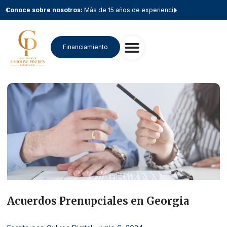
Conoce sobre nosotros:
Más de 15 años de experiencia
Conoce sobr
Financiamiento
Acuerdos Prenupciales en Georgia