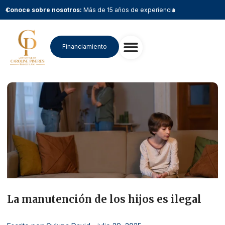
Conoce sobre nosotros:
Más de 15 años de experiencia
Conoce sobr
Financiamiento
La manutención de los hijos es ilegal