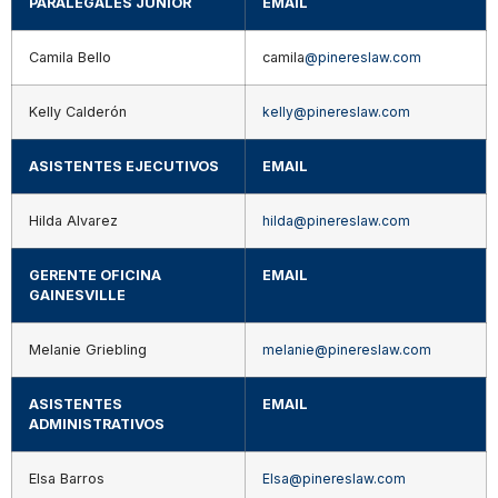
PARALEGALES JUNIOR
EMAIL
Camila Bello
camila
@pinereslaw.com
Kelly Calderón
kelly@pinereslaw.com
ASISTENTES EJECUTIVOS
EMAIL
Hilda Alvarez
hilda@pinereslaw.com
GERENTE OFICINA
EMAIL
GAINESVILLE​
Melanie Griebling​
melanie@pinereslaw.com
ASISTENTES
EMAIL
ADMINISTRATIVOS
Elsa Barros
Elsa@pinereslaw.com