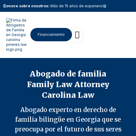
Conoce sobre nosotros:
Más de 15 años de experiencia
Conoce sobr
Financiamiento
Nuestro equipo
Trabaja con nosotros
Abogado de familia
Family Law Attorney
Carolina Law
Abogado experto en derecho de
familia bilingüe en Georgia que se
preocupa por el futuro de sus seres